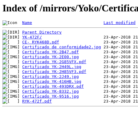
Index of /mirrors/Yoko/Certific
Name
Last modified
Parent Directory
YK-472F/
CE- RYK468D.pdf
Certificado de conformidade2.jpg
Certificado YK-2B47.pdf
Certificado YK-2E00.jpg
Certificado YK-2G85VFX.pdf
Certificado YK-2H49L.jpg
Certificado YK-2H85VF3.pdf
Certificado YK-2J49.jpg
Certificado YK-416HB.jpg
Certificado YK-493DRX.pdf
Certificado YK-8332.jpg
Certificado YK-9516.jpg
RYK-472f.pdf