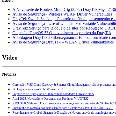
Notícias:
A Nova série de Routers Multi-Gig (2.5G) DrayTek Vigor213
Aviso de Segurança - Wireless WLAN Driver Vulnerabilities
DrayTek Switch Stacking: Controlo unificado, desempenho esc
Aviso de Segurança - Use of Uninitialized Variable Vulnerabi
DrayTek: Serviço para Bloqueio de sites por Reputação URL/I
O que é o DrayOS 5? O novo sistema operativo da DrayTek
Abordagem DrayTek à Cibersegurança: Em conformidade co
Aviso de Segurança DrayTek – WLAN Driver Vulnerabilities
Vídeo
Notícias
Chroma24, VSS Cloud Gateway & Smarter Cloud Management são as primeiras ino
Já chegou a nova versão NxWitness V6.1
Prepare os seus projetos de 2026 com as novidades Uniview 2025
Abril 2025: Novidades e Destaques dos Produtos VIVOTEK
VIVOTEK Webinar: Transforme a sua Segurança com as Soluções de Vigilância 
Encaminhe as câmaras dos seus clientes para a Cloud via VIVOTEK Core+ NVR
Reconhecimento Global: Sistema de Deteção de Nuvens através de tecnologias ino