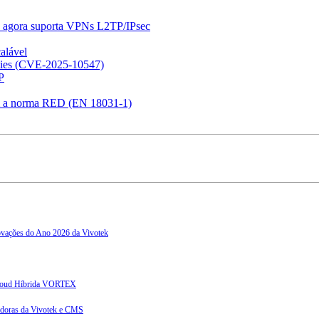
6 agora suporta VPNs L2TP/IPsec
alável
lities (CVE-2025-10547)
P
m a norma RED (EN 18031-1)
vações do Ano 2026 da Vivotek
Cloud Híbrida VORTEX
vadoras da Vivotek e CMS