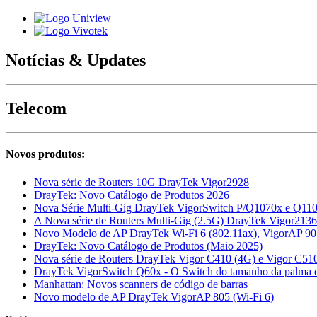
Notícias & Updates
Telecom
Novos produtos:
Nova série de Routers 10G DrayTek Vigor2928
DrayTek: Novo Catálogo de Produtos 2026
Nova Série Multi-Gig DrayTek VigorSwitch P/Q1070x e Q110
A Nova série de Routers Multi-Gig (2.5G) DrayTek Vigor2136
Novo Modelo de AP DrayTek Wi-Fi 6 (802.11ax), VigorAP 9
DrayTek: Novo Catálogo de Produtos (Maio 2025)
Nova série de Routers DrayTek Vigor C410 (4G) e Vigor C51
DrayTek VigorSwitch Q60x - O Switch do tamanho da palma d
Manhattan: Novos scanners de código de barras
Novo modelo de AP DrayTek VigorAP 805 (Wi-Fi 6)