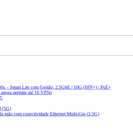
0x – Smart Lite com Gestão, 2.5GbE / 10G (SFP+) / PoE+
 agora permite até 16 VPNs
05
0 (5G)
a mão com conectividade Ethernet Multi-Gig (2.5G)