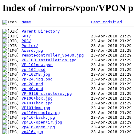
Index of /mirrors/vpon/VPON p
Name
Last modified
Parent Directory
GUI/
POS/
Poster/
Award.jpg
remotecontroller_vp400.jpg
VP-100 installation.jpg
VP-101new.psd
vp-102.psd
VP-102MB.jpg
vp-24.jpg.psd
vp-28.psd
vp-40.psd
VP-9116 structure.jpg
VP100+box.jpg
VP101+box.jpg
VP101dom.jpg
vp416+remote.jpg
vp416-back.jpg
vp416-open+ir.jpg
vp416-open.jpg
vp416.jpg