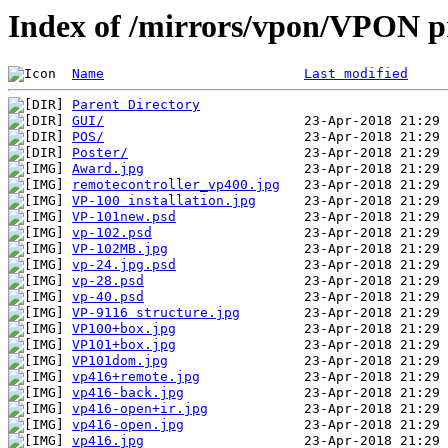
Index of /mirrors/vpon/VPON p
Name
Last modified
Parent Directory
GUI/
POS/
Poster/
Award.jpg
remotecontroller_vp400.jpg
VP-100 installation.jpg
VP-101new.psd
vp-102.psd
VP-102MB.jpg
vp-24.jpg.psd
vp-28.psd
vp-40.psd
VP-9116 structure.jpg
VP100+box.jpg
VP101+box.jpg
VP101dom.jpg
vp416+remote.jpg
vp416-back.jpg
vp416-open+ir.jpg
vp416-open.jpg
vp416.jpg